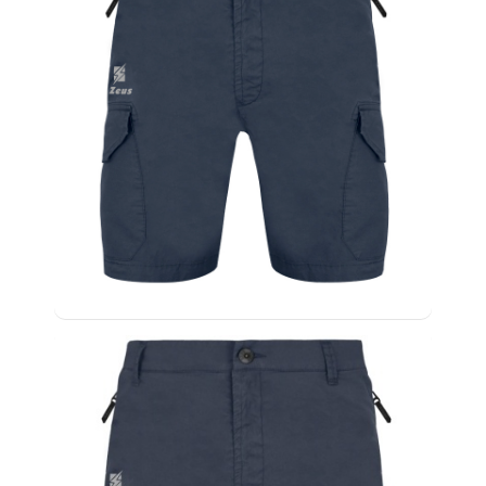
MOCHILAS
E
SACOS
NÚMEROS
PADEL
POLOS
E
SWEATS
TREINO
VOLEIBOL