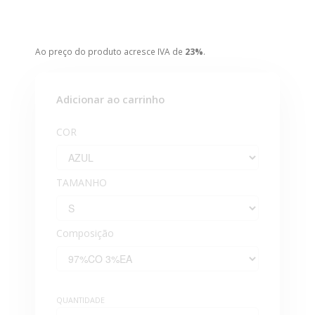
CATEGORIAS
ACESSÓRIOS
Ao preço do produto acresce IVA de
23%
.
ADR
PASTELEIRA
Adicionar ao carrinho
ANDEBOL
COR
ATLETISMO
BASQUETEBOL
TAMANHO
BLUSÕES
Composição
BOLAS
BOXE
&
KICKBOXING
QUANTIDADE