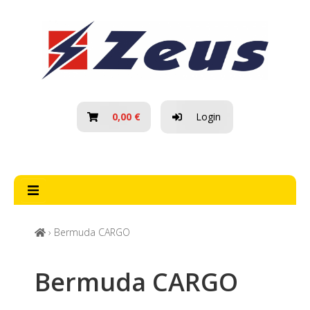
HOME
SOBRE NÓS
BLOG
0,00 €
Login
PROMOÇÕES
NOVIDADES
CONTACTOS
› Bermuda CARGO
Bermuda CARGO
TODAS
AS