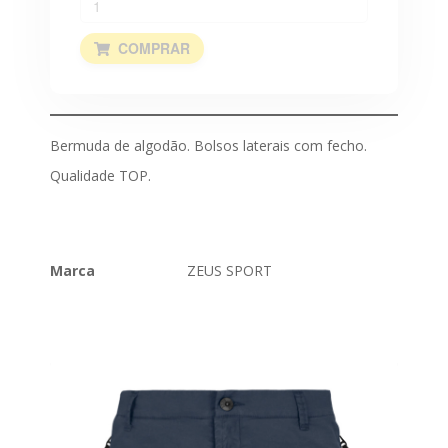
CICLISMO
EQUIPAMENTOS
COMPRAR
EQUIPAMENTOS
SUBLIMADOS
Bermuda de algodão. Bolsos laterais com fecho.
ESTAMPAGENS
Qualidade TOP.
EMBLEMAS
FATOS
DE
TREINO
Marca
ZEUS SPORT
GUARDA-
REDES
Características
KITS
&
BOXES
MEIAS