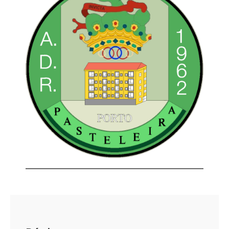
CATEGORIAS
ACESSÓRIOS
ADR
PASTELEIRA
ANDEBOL
ATLETISMO
BASQUETEBOL
BLUSÕES
BOLAS
BOXE
&
KICKBOXING