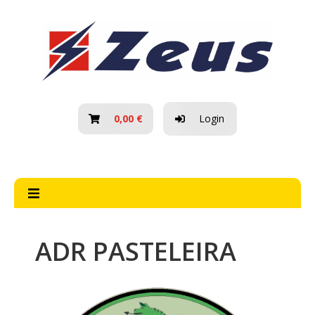
HOME
SOBRE NÓS
BLOG
0,00 €
Login
PROMOÇÕES
NOVIDADES
CONTACTOS
ADR PASTELEIRA
TODAS
AS