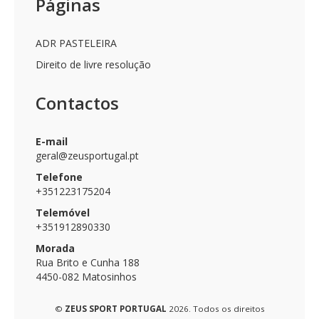
Páginas
CICLISMO
EQUIPAMENTOS
ADR PASTELEIRA
Direito de livre resolução
EQUIPAMENTOS
SUBLIMADOS
Contactos
ESTAMPAGENS
EMBLEMAS
E-mail
FATOS
geral@zeusportugal.pt
DE
TREINO
Telefone
+351223175204
GUARDA-
REDES
Telemóvel
+351912890330
KITS
Morada
&
Rua Brito e Cunha 188
BOXES
4450-082 Matosinhos
MEIAS
©
ZEUS SPORT PORTUGAL
2026. Todos os direitos