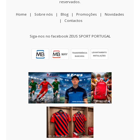
reservados.
MOCHILAS
E
SACOS
Home
|
Sobre nós
|
Blog
|
Promoções
|
Novidades
|
Contactos
NÚMEROS
Siga-nos no facebook ZEUS SPORT PORTUGAL
PADEL
POLOS
E
SWEATS
TREINO
VOLEIBOL