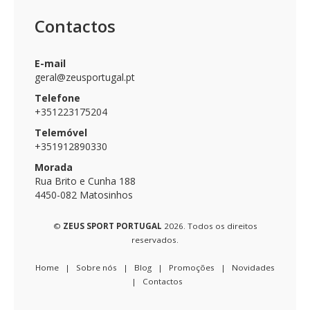
MOCHILAS
E
Contactos
SACOS
NÚMEROS
E-mail
geral@zeusportugal.pt
PADEL
Telefone
+351223175204
POLOS
E
Telemóvel
SWEATS
+351912890330
Morada
TREINO
Rua Brito e Cunha 188
4450-082 Matosinhos
VOLEIBOL
©
ZEUS SPORT PORTUGAL
2026. Todos os direitos
reservados.
Home
|
Sobre nós
|
Blog
|
Promoções
|
Novidades
|
Contactos