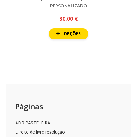
CICLISMO
PERSONALIZADO
EQUIPAMENTOS
30,00 €
EQUIPAMENTOS
SUBLIMADOS
OPÇÕES
ESTAMPAGENS
EMBLEMAS
FATOS
DE
TREINO
GUARDA-
REDES
Páginas
KITS
&
BOXES
ADR PASTELEIRA
MEIAS
Direito de livre resolução