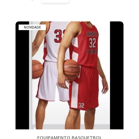
CATEGORIAS
ACESSÓRIOS
NOVIDADE
ADR
PASTELEIRA
ANDEBOL
ATLETISMO
BASQUETEBOL
BLUSÕES
BOLAS
BOXE
&
KICKBOXING
EQUIPAMENTO BASQUETBOL