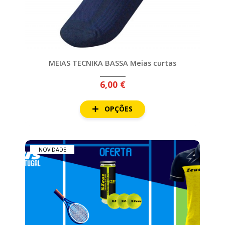
MOCHILAS
E
SACOS
NÚMEROS
MEIAS TECNIKA BASSA Meias curtas
PADEL
6,00 €
POLOS
E
SWEATS
OPÇÕES
TREINO
VOLEIBOL
NOVIDADE