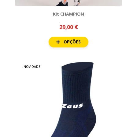
CICLISMO
Kit CHAMPION
EQUIPAMENTOS
29,00 €
EQUIPAMENTOS
SUBLIMADOS
OPÇÕES
ESTAMPAGENS
EMBLEMAS
FATOS
NOVIDADE
DE
TREINO
GUARDA-
REDES
KITS
&
BOXES
MEIAS