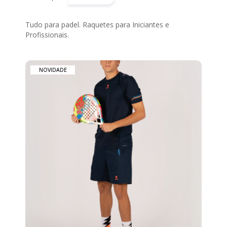
CATEGORIAS
ACESSÓRIOS
Tudo para padel. Raquetes para Iniciantes e
Profissionais.
ADR
PASTELEIRA
NOVIDADE
ANDEBOL
ATLETISMO
BASQUETEBOL
BLUSÕES
BOLAS
BOXE
&
KICKBOXING