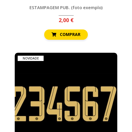
CICLISMO
ESTAMPAGEM PUB. (foto exemplo)
EQUIPAMENTOS
2,00 €
EQUIPAMENTOS
SUBLIMADOS
COMPRAR
ESTAMPAGENS
EMBLEMAS
NOVIDADE
FATOS
DE
TREINO
GUARDA-
REDES
KITS
&
BOXES
MEIAS