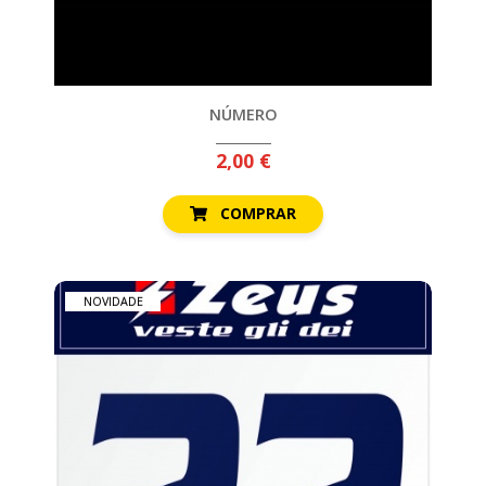
MOCHILAS
E
SACOS
NÚMERO
NÚMEROS
2,00 €
PADEL
COMPRAR
POLOS
E
SWEATS
TREINO
NOVIDADE
VOLEIBOL