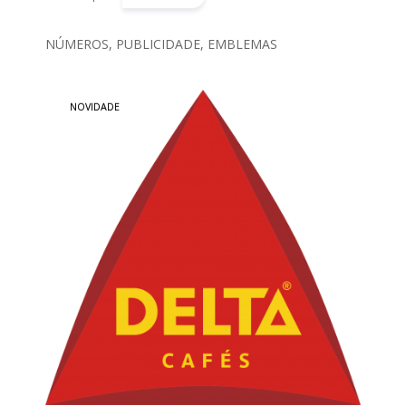
CATEGORIAS
ACESSÓRIOS
NÚMEROS, PUBLICIDADE, EMBLEMAS
ADR
PASTELEIRA
NOVIDADE
ANDEBOL
ATLETISMO
BASQUETEBOL
BLUSÕES
BOLAS
BOXE
&
KICKBOXING