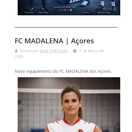
MOCHILAS
E
SACOS
NÚMEROS
FC MADALENA | Açores
PADEL
Escrito por
ZEUS PORTUGAL
17 de Março de
POLOS
E
2026
SWEATS
Novo equipamento do FC MADALENA dos Açores.
TREINO
VOLEIBOL