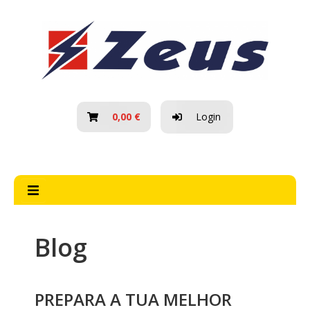
HOME
SOBRE NÓS
BLOG
0,00 €
Login
PROMOÇÕES
NOVIDADES
CONTACTOS
Blog
TODAS
PREPARA A TUA MELHOR
AS