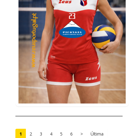
1
2
3
4
5
6
>
Última