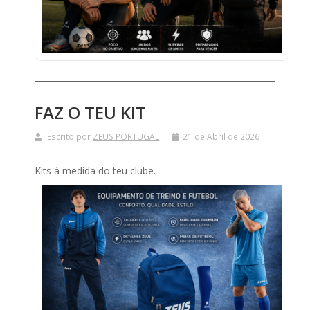
CICLISMO
EQUIPAMENTOS
EQUIPAMENTOS
SUBLIMADOS
ESTAMPAGENS
FAZ O TEU KIT
EMBLEMAS
Escrito por
ZEUS PORTUGAL
21 de Abril de 2026
FATOS
DE
TREINO
Kits à medida do teu clube.
GUARDA-
REDES
KITS
&
BOXES
MEIAS