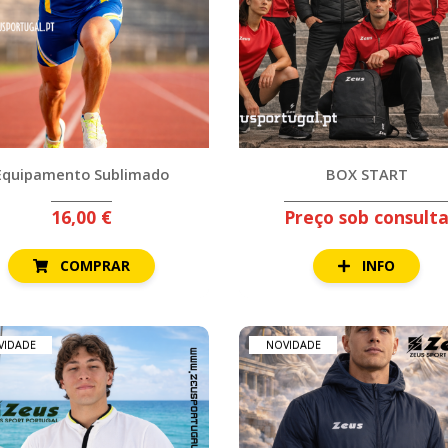
Equipamento Sublimado
BOX START
16,00 €
Preço sob consult
COMPRAR
INFO
VIDADE
NOVIDADE