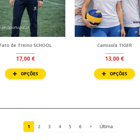
Fato de Treino SCHOOL
Camisola TIGER
17,00 €
13,00 €
OPÇÕES
OPÇÕES
1
2
3
4
5
6
>
Última