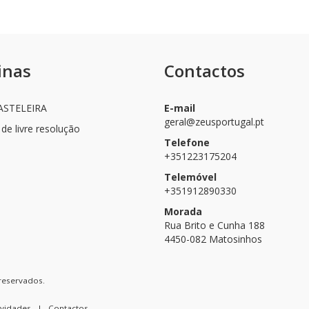
inas
Contactos
ASTELEIRA
E-mail
geral@zeusportugal.pt
 de livre resolução
Telefone
+351223175204
Telemóvel
+351912890330
Morada
Rua Brito e Cunha 188
4450-082 Matosinhos
reservados.
vidades
|
Contactos