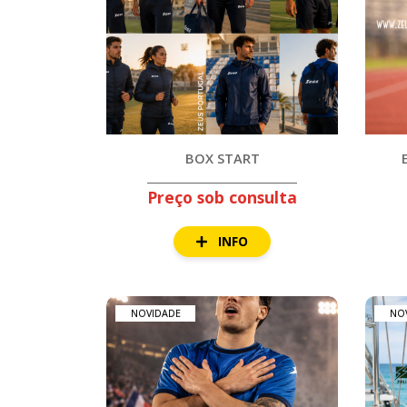
BOX START
Preço sob consulta
INFO
NOVIDADE
NO